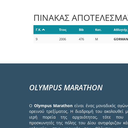
ΠΙΝΑΚΑΣ ΑΠΟΤΕΛΕΣΜ
Γ.Κ.
Έτος
Bib
Κατ.
Αθλητής
9
2006
476
M
GORMA
OLYMPUS MARATHON
Ο
Olympus Marathon
είναι ένας μοναδικός αγών
ορεινού τρεξίματος. Η διαδρομή του ακολουθεί μ
ιερή πορεία της αρχαιότητας, τότε που 
προσκυνητές της πόλης του Δίου ανηφόριζαν κά