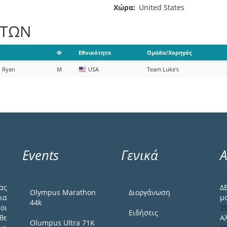
Χώρα
United States
ΑΤΩΝ
Φ
Εθνικότητα
Ομάδα/Χορηγός
N
Ryan
M
USA
Team Luke's
Events
Γενικά
Α
ας
Δ
Olympus Marathon
Διοργάνωση
ια
μ
44k
οι
2
Ειδήσεις
θε
Α
Olumpus Ultra 71K