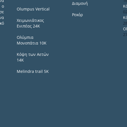
να
1
Διαμονή
 ο
Κ
Olumpus Vertical
σε
0
Ρεκόρ
να
Κ
Χειμωνιάτικος
κό
2
Ενιπέας 24Κ
O
2
Ολύμπια
Μονοπάτια 10Κ
Κόψη των Αετών
14Κ
Melindra trail 5Κ