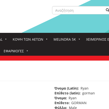
Αναζήτηση
Α
Search
AL
ΚΌΨΗ ΤΩΝ ΑΕΤΏΝ
MELINDRA 5K
ΧΕΙΜΕΡΙΝΟΣ 
ΕΦΑΡΜΟΓΈΣ
Όνομα (Latin)
Ryan
Επίθετο (latin)
gorman
Όνομα
Ryan
Επίθετο
GORMAN
Φύλλο
Male