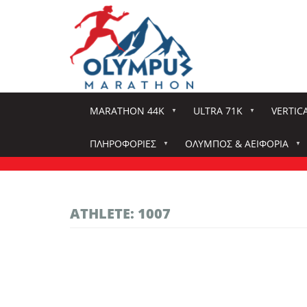
Παράκαμψη
προς
το
κυρίως
περιεχόμενο
MARATHON 44K
ULTRA 71K
VERTIC
ΠΛΗΡΟΦΟΡΊΕΣ
ΌΛΥΜΠΟΣ & ΑΕΙΦΟΡΊΑ
ATHLETE: 1007