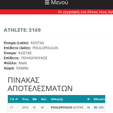
Μενού
Οι εγγραφές για όλους τους αγών
ATHLETE: 3169
Όνομα (Latin)
KOSTAS
Επίθετο (latin)
POULOPOULOS
Όνομα
ΚΩΣΤΑΣ
Επίθετο
ΠΟΥΛΟΠΟΥΛΟΣ
Φύλλο
Male
Χώρα
Ελλάδα
ΠΙΝΑΚΑΣ
ΑΠΟΤΕΛΕΣΜΑΤΩΝ
Γ.Κ.
Έτος
Bib
Κατ.
Αθλητής
Φ
Εθνικότητα
17
2014
10
M
POULOPOULOS
KOSTAS
M
GRC