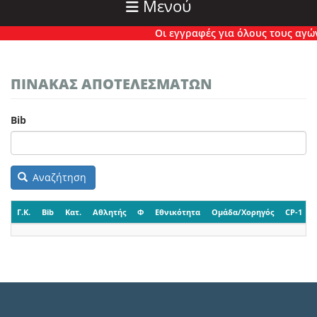
Μενού
Οι εγγραφές για όλους τους αγώνε
ΠΙΝΑΚΑΣ ΑΠΟΤΕΛΕΣΜΑΤΩΝ
Bib
Αναζήτηση
Γ.Κ.
Bib
Κατ.
Αθλητής
Φ
Εθνικότητα
Ομάδα/Χορηγός
CP-1