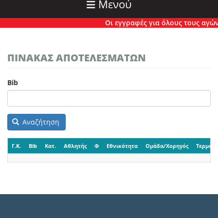
Μενού
Οι εγγραφές για όλους τους αγώνες
ΠΙΝΑΚΑΣ ΑΠΟΤΕΛΕΣΜΑΤΩΝ
Bib
Αναζήτηση
Γ.Κ.
Bib
Κατ.
Αθλητής
Φ
Εθνικότητα
Ομάδα/Χορηγός
Τερματι