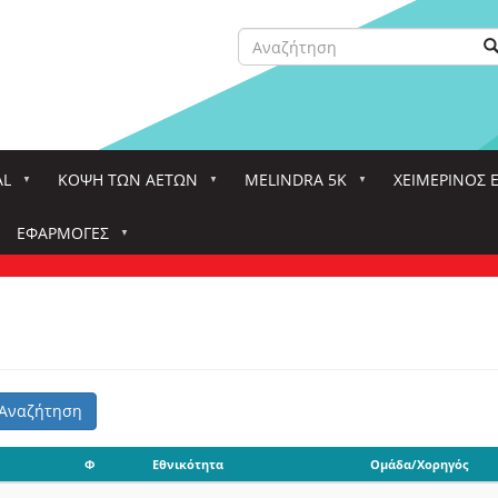
Αναζήτηση
Α
Search
AL
ΚΌΨΗ ΤΩΝ ΑΕΤΏΝ
MELINDRA 5K
ΧΕΙΜΕΡΙΝΟΣ 
ΕΦΑΡΜΟΓΈΣ
Αναζήτηση
Φ
Εθνικότητα
Ομάδα/Χορηγός