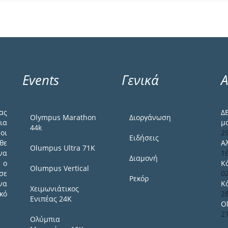
Events
Γενικά
Α
ας
Δ
Olympus Marathon
Διοργάνωση
ια
μ
44k
οι
2
Ειδήσεις
θε
Α
Olumpus Ultra 71K
να
1
Διαμονή
 ο
Κ
Olumpus Vertical
σε
0
Ρεκόρ
να
Κ
Χειμωνιάτικος
κό
2
Ενιπέας 24Κ
O
2
Ολύμπια