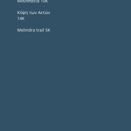
Μονοπάτια 10Κ
Κόψη των Αετών
14Κ
Melindra trail 5Κ