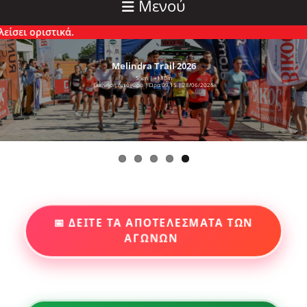
Μενού
στικά.
Melindra Trail 2026
5 km | +180m
Εκκίνηση Λιτόχωρο | Ώρα 09.15 | 28/06/2026
📅 ΔΕΙΤΕ ΤΑ ΑΠΟΤΕΛΕΣΜΑΤΑ ΤΩΝ
ΑΓΩΝΩΝ