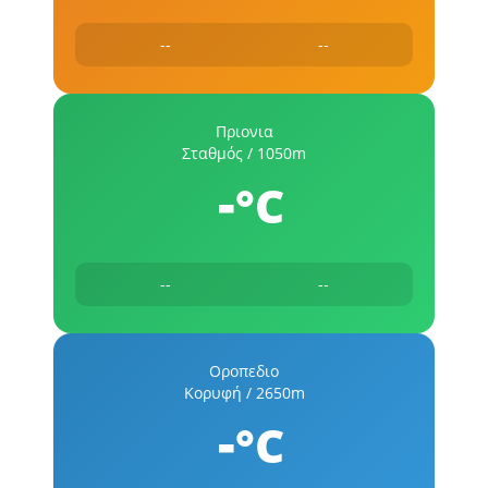
--
--
Πριονια
Σταθμός / 1050m
-
°C
--
--
Οροπεδιο
Κορυφή / 2650m
-
°C