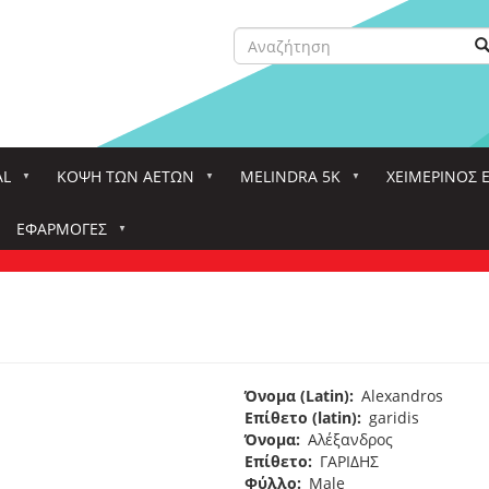
Αναζήτηση
Α
Search
AL
ΚΌΨΗ ΤΩΝ ΑΕΤΏΝ
MELINDRA 5K
ΧΕΙΜΕΡΙΝΟΣ 
ΕΦΑΡΜΟΓΈΣ
Όνομα (Latin)
Alexandros
Επίθετο (latin)
garidis
Όνομα
Αλέξανδρος
Επίθετο
ΓΑΡΙΔΗΣ
Φύλλο
Male