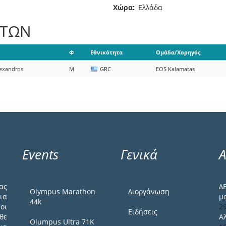
Χώρα
Ελλάδα
ΑΤΩΝ
Φ
Εθνικότητα
Ομάδα/Χορηγός
exandros
M
GRC
EOS Kalamatas
Events
Γενικά
Α
ας
Δ
Olympus Marathon
Διοργάνωση
ια
μ
44k
οι
2
Ειδήσεις
θε
Α
Olumpus Ultra 71K