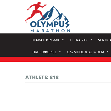
Παράκαμψη
προς
το
κυρίως
περιεχόμενο
MARATHON 44K
ULTRA 71K
VERTIC
ΠΛΗΡΟΦΟΡΊΕΣ
ΌΛΥΜΠΟΣ & ΑΕΙΦΟΡΊΑ
ATHLETE: 818