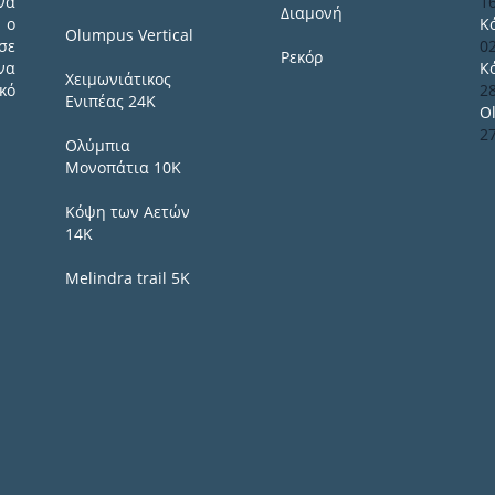
να
1
Διαμονή
 ο
Κ
Olumpus Vertical
σε
0
Ρεκόρ
να
Κ
Χειμωνιάτικος
κό
2
Ενιπέας 24Κ
O
2
Ολύμπια
Μονοπάτια 10Κ
Κόψη των Αετών
14Κ
Melindra trail 5Κ