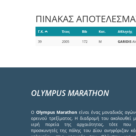
ΠΙΝΑΚΑΣ ΑΠΟΤΕΛΕΣΜ
Γ.Κ.
Έτος
Bib
Κατ.
Αθλητής
39
2005
172
M
GARIDIS
Al
OLYMPUS MARATHON
Ο
Olympus Marathon
είναι ένας μοναδικός αγών
ορεινού τρεξίματος. Η διαδρομή του ακολουθεί μ
ιερή πορεία της αρχαιότητας, τότε που 
προσκυνητές της πόλης του Δίου ανηφόριζαν κά