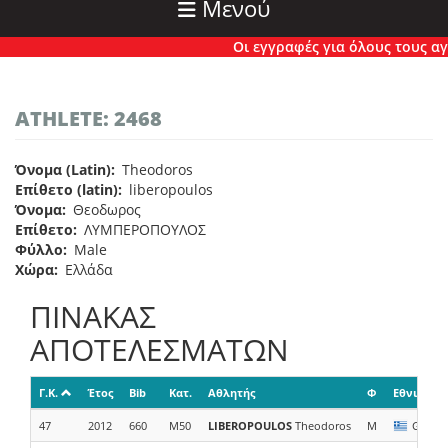
Μενού
Οι εγγραφές για όλους τους αγών
ATHLETE: 2468
Όνομα (Latin)
Theodoros
Επίθετο (latin)
liberopoulos
Όνομα
Θεοδωρος
Επίθετο
ΛΥΜΠΕΡΟΠΟΥΛΟΣ
Φύλλο
Male
Χώρα
Ελλάδα
ΠΙΝΑΚΑΣ
ΑΠΟΤΕΛΕΣΜΑΤΩΝ
Γ.Κ.
Έτος
Bib
Κατ.
Αθλητής
Φ
Εθνικότη
47
2012
660
M50
LIBEROPOULOS
Theodoros
M
GRC