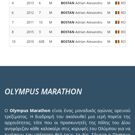
4
2013
6
M
BOSTAN
Adrian Alexandru
M
ROU
6
2012
7
M
BOSTAN
Adrian Alexandru
M
ROU
7
2011
10
M
BOSTAN
Adrian Alexandru
M
ROU
8
2015
3
M
BOSTAN
Adrian Alexandru
M
ROU
10
2010
608
M
BOSTAN
Adrian Alexandru
M
ROU
OLYMPUS MARATHON
Ο
Olympus Marathon
είναι ένας μοναδικός αγώνας ορεινού
τρεξίματος. Η διαδρομή του ακολουθεί μια ιερή πορεία της
αρχαιότητας, τότε που οι προσκυνητές της πόλης του Δίου
ανηφόριζαν κάθε καλοκαίρι στις κορυφές του Ολύμπου για να
τιμήσουν τον υπέρτατο θεό τους, το Δία. Σήμερα ο Olympus