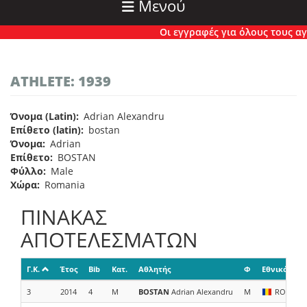
Μενού
Οι εγγραφές για όλους τους αγών
ATHLETE: 1939
Όνομα (Latin)
Adrian Alexandru
Επίθετο (latin)
bostan
Όνομα
Adrian
Επίθετο
BOSTAN
Φύλλο
Male
Χώρα
Romania
ΠΙΝΑΚΑΣ
ΑΠΟΤΕΛΕΣΜΑΤΩΝ
Γ.Κ.
Έτος
Bib
Κατ.
Αθλητής
Φ
Εθνικότητα
3
2014
4
M
BOSTAN
Adrian Alexandru
M
ROU