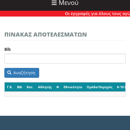
Μενού
Οι εγγραφές για όλους τους αγώνε
ΠΙΝΑΚΑΣ ΑΠΟΤΕΛΕΣΜΑΤΩΝ
Bib
Αναζήτηση
Γ.Κ.
Bib
Κατ.
Αθλητής
Φ
Εθνικότητα
Ομάδα/Χορηγός
K-10 CP-