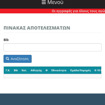
Μενού
Οι εγγραφές για όλους τους αγώνε
ΠΙΝΑΚΑΣ ΑΠΟΤΕΛΕΣΜΑΤΩΝ
Bib
Αναζήτηση
Γ.Κ.
Bib
Κατ.
Αθλητής
Φ
Εθνικότητα
Ομάδα/Χορηγός
K-10 CP-