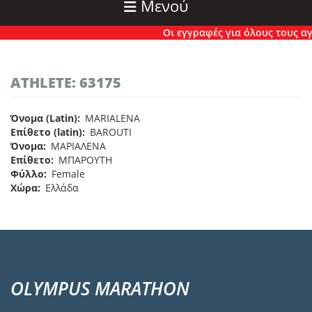
Μενού
Οι εγγραφές για όλους τους αγώ
ATHLETE: 63175
Όνομα (Latin)
MARIALENA
Επίθετο (latin)
BAROUTI
Όνομα
ΜΑΡΙΑΛΕΝΑ
Επίθετο
ΜΠΑΡΟΥΤΗ
Φύλλο
Female
Χώρα
Ελλάδα
OLYMPUS MARATHON