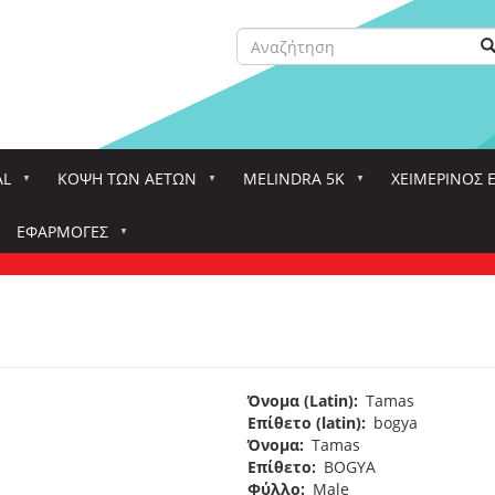
Αναζήτηση
Α
Search
AL
ΚΌΨΗ ΤΩΝ ΑΕΤΏΝ
MELINDRA 5K
ΧΕΙΜΕΡΙΝΟΣ 
ΕΦΑΡΜΟΓΈΣ
Όνομα (Latin)
Tamas
Επίθετο (latin)
bogya
Όνομα
Tamas
Επίθετο
BOGYA
Φύλλο
Male