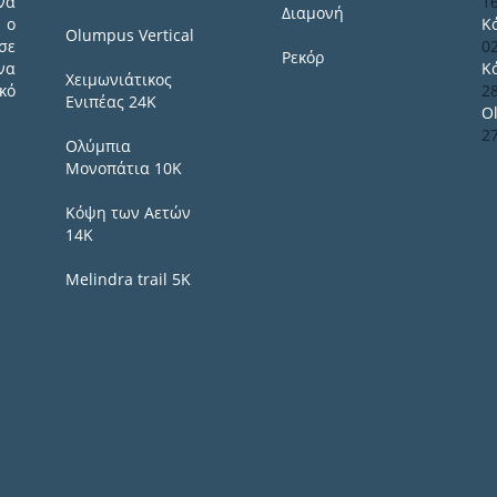
να
1
Διαμονή
 ο
Κ
Olumpus Vertical
σε
0
Ρεκόρ
να
Κ
Χειμωνιάτικος
κό
2
Ενιπέας 24Κ
O
2
Ολύμπια
Μονοπάτια 10Κ
Κόψη των Αετών
14Κ
Melindra trail 5Κ