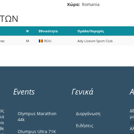
Χώρα
Romania
ΑΤΩΝ
Φ
Εθνικότητα
Ομάδα/Χορηγός
mas
M
ROU
Ady Liceum Sport Club
Events
Γενικά
Α
ας
Δ
Olympus Marathon
Διοργάνωση
ια
μ
44k
οι
2
Ειδήσεις
θε
Α
Olumpus Ultra 71K