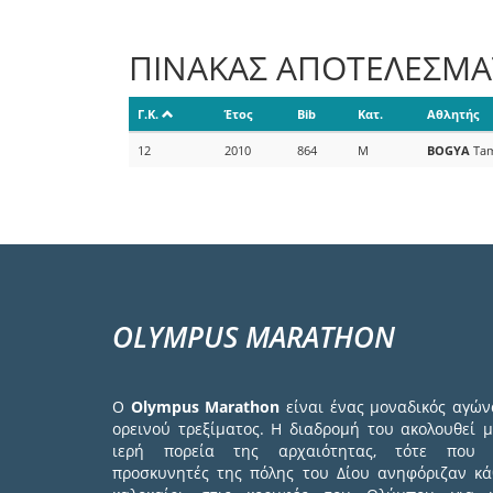
ΠΙΝΑΚΑΣ ΑΠΟΤΕΛΕΣΜ
Γ.Κ.
Έτος
Bib
Κατ.
Αθλητής
12
2010
864
M
BOGYA
Ta
OLYMPUS MARATHON
Ο
Olympus Marathon
είναι ένας μοναδικός αγών
ορεινού τρεξίματος. Η διαδρομή του ακολουθεί μ
ιερή πορεία της αρχαιότητας, τότε που 
προσκυνητές της πόλης του Δίου ανηφόριζαν κά