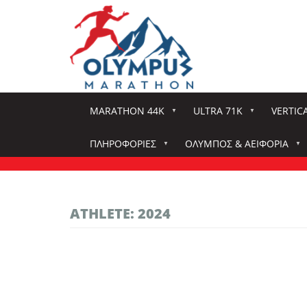
Παράκαμψη
προς
το
κυρίως
περιεχόμενο
MARATHON 44K
ULTRA 71K
VERTIC
ΠΛΗΡΟΦΟΡΊΕΣ
ΌΛΥΜΠΟΣ & ΑΕΙΦΟΡΊΑ
ATHLETE: 2024