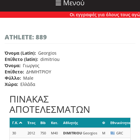
Μενού
Οι εγγραφές για όλους τους αγώνε
ATHLETE: 889
Όνομα (Latin)
Georgios
Επίθετο (latin)
dimitriou
Όνομα
Γιωργος
Επίθετο
ΔΗΜΗΤΡΙΟΥ
Φύλλο
Male
Χώρα
Ελλάδα
ΠΙΝΑΚΑΣ
ΑΠΟΤΕΛΕΣΜΑΤΩΝ
Γ.Κ.
Έτος
Bib
Κατ.
Αθλητής
Φ
Εθνικότητα
Ομ
30
2012
750
M40
DIMITRIOU
Georgios
M
GRC
Fi