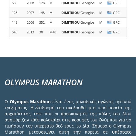
58
2008
128
M
DIMITRIOU
Georgios
M
GRC
SX
128
2007
148
M
DIMITRIOU
Georgios
M
GRC
Wi
148
2006
352
M
DIMITRIOU
Georgios
M
GRC
Wi
543
2013
30
M40
DIMITRIOU
Georgios
M
GRC
Fi
OLYMPUS MARATHON
Ο
Olympus Marathon
είναι ένας μοναδικός αγώνας ορεινού
τρεξίματος. Η διαδρομή του ακολουθεί μια ιερή πορεία της
αρχαιότητας, τότε που οι προσκυνητές της πόλης του Δίου
ανηφόριζαν κάθε καλοκαίρι στις κορυφές του Ολύμπου για να
τιμήσουν τον υπέρτατο θεό τους, το Δία. Σήμερα ο Olympus
Marathon μετουσιώνει αυτή την πορεία σε υπέρτατο