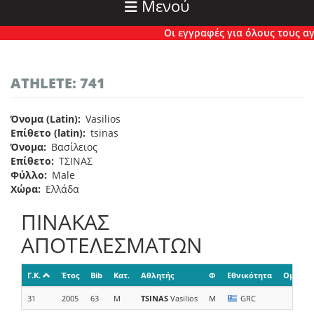
Μενού
Οι εγγραφές για όλους τους αγώ
ATHLETE: 741
Όνομα (Latin)
Vasilios
Επίθετο (latin)
tsinas
Όνομα
Βασίλειος
Επίθετο
ΤΣΙΝΑΣ
Φύλλο
Male
Χώρα
Ελλάδα
ΠΙΝΑΚΑΣ
ΑΠΟΤΕΛΕΣΜΑΤΩΝ
Γ.Κ.
Έτος
Bib
Κατ.
Αθλητής
Φ
Εθνικότητα
Ομάδα/
31
2005
63
M
TSINAS
Vasilios
M
GRC