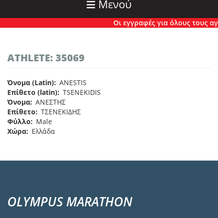
Μενού
Οι εγγραφές για όλους τους αγώ
ATHLETE: 35069
Όνομα (Latin)
ANESTIS
Επίθετο (latin)
TSENEKIDIS
Όνομα
ΑΝΕΣΤΗΣ
Επίθετο
ΤΣΕΝΕΚΙΔΗΣ
Φύλλο
Male
Χώρα
Ελλάδα
OLYMPUS MARATHON