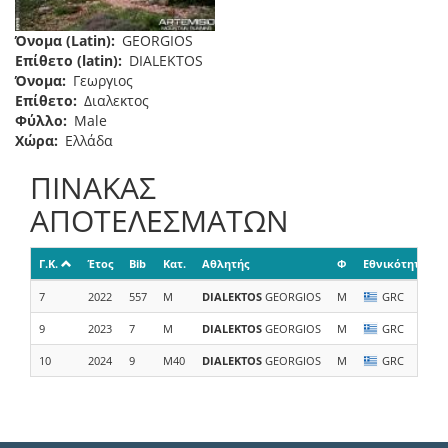
Όνομα (Latin)
GEORGIOS
Επίθετο (latin)
DIALEKTOS
Όνομα
Γεωργιος
Επίθετο
Διαλεκτος
Φύλλο
Male
Χώρα
Ελλάδα
ΠΙΝΑΚΑΣ
ΑΠΟΤΕΛΕΣΜΑΤΩΝ
Γ.Κ.
Έτος
Bib
Κατ.
Αθλητής
Φ
Εθνικότητα
7
2022
557
M
DIALEKTOS
GEORGIOS
M
GRC
9
2023
7
M
DIALEKTOS
GEORGIOS
M
GRC
10
2024
9
M40
DIALEKTOS
GEORGIOS
M
GRC