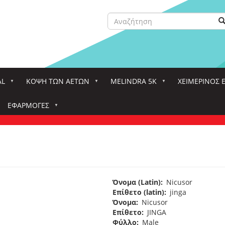
Αναζήτηση
Α
Search
AL
ΚΌΨΗ ΤΩΝ ΑΕΤΏΝ
MELINDRA 5K
ΧΕΙΜΕΡΙΝΟΣ 
ΕΦΑΡΜΟΓΈΣ
Όνομα (Latin)
Nicusor
Επίθετο (latin)
jinga
Όνομα
Nicusor
Επίθετο
JINGA
Φύλλο
Male