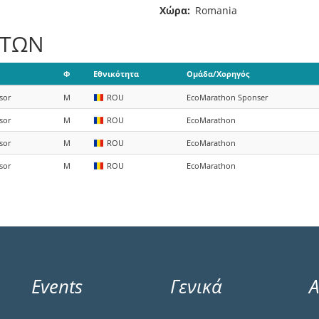
Χώρα
Romania
ΑΤΩΝ
Φ
Εθνικότητα
Ομάδα/Χορηγός
sor
M
ROU
EcoMarathon Sponser
sor
M
ROU
EcoMarathon
sor
M
ROU
EcoMarathon
sor
M
ROU
EcoMarathon
Events
Γενικά
Α