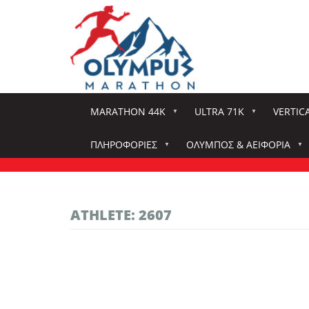
Παράκαμψη
προς
το
κυρίως
περιεχόμενο
MARATHON 44K
ULTRA 71K
VERTIC
ΠΛΗΡΟΦΟΡΊΕΣ
ΌΛΥΜΠΟΣ & ΑΕΙΦΟΡΊΑ
ATHLETE: 2607