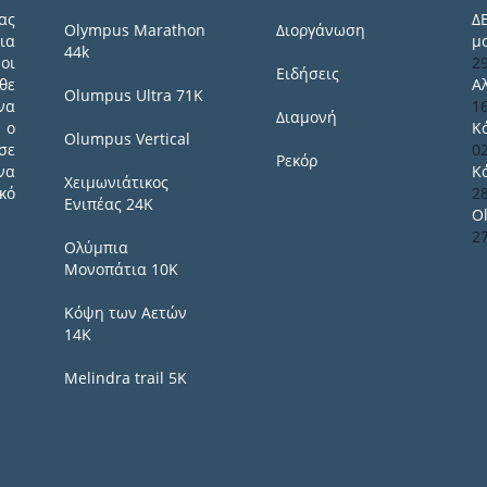
ας
Δ
Olympus Marathon
Διοργάνωση
ια
μ
44k
οι
2
Ειδήσεις
θε
Α
Olumpus Ultra 71K
να
1
Διαμονή
 ο
Κ
Olumpus Vertical
σε
0
Ρεκόρ
να
Κ
Χειμωνιάτικος
κό
2
Ενιπέας 24Κ
O
2
Ολύμπια
Μονοπάτια 10Κ
Κόψη των Αετών
14Κ
Melindra trail 5Κ