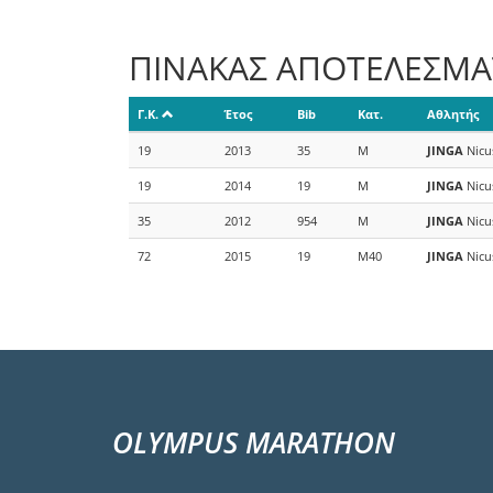
ΠΙΝΑΚΑΣ ΑΠΟΤΕΛΕΣΜ
Γ.Κ.
Έτος
Bib
Κατ.
Αθλητής
19
2013
35
M
JINGA
Nicu
19
2014
19
M
JINGA
Nicu
35
2012
954
M
JINGA
Nicu
72
2015
19
M40
JINGA
Nicu
OLYMPUS MARATHON