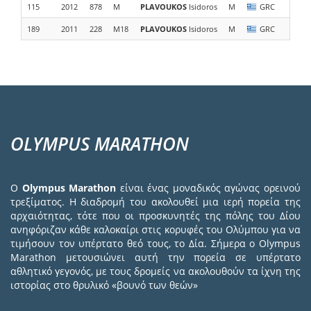
115
2012
878
M
PLAVOUKOS
Isidoros
M
GRC
TE
189
2011
228
M18
PLAVOUKOS
Isidoros
M
GRC
OLYMPUS MARATHON
Ο
Olympus Marathon
είναι ένας μοναδικός αγώνας ορεινού
τρεξίματος. Η διαδρομή του ακολουθεί μια ιερή πορεία της
αρχαιότητας, τότε που οι προσκυνητές της πόλης του Δίου
ανηφόριζαν κάθε καλοκαίρι στις κορυφές του Ολύμπου για να
τιμήσουν τον υπέρτατο θεό τους, το Δία. Σήμερα ο Olympus
Marathon μετουσιώνει αυτή την πορεία σε υπέρτατο
αθλητικό γεγονός, με τους δρομείς να ακολουθούν τα ίχνη της
ιστορίας στο θρυλικό «βουνό των θεών»