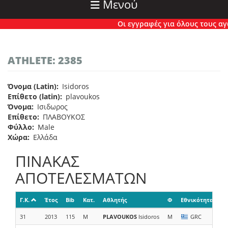
Μενού
Οι εγγραφές για όλους τους αγών
ATHLETE: 2385
Όνομα (Latin)
Isidoros
Επίθετο (latin)
plavoukos
Όνομα
Ισιδωρος
Επίθετο
ΠΛΑΒΟΥΚΟΣ
Φύλλο
Male
Χώρα
Ελλάδα
ΠΙΝΑΚΑΣ
ΑΠΟΤΕΛΕΣΜΑΤΩΝ
Γ.Κ.
Έτος
Bib
Κατ.
Αθλητής
Φ
Εθνικότητα
Ο
31
2013
115
M
PLAVOUKOS
Isidoros
M
GRC
Π