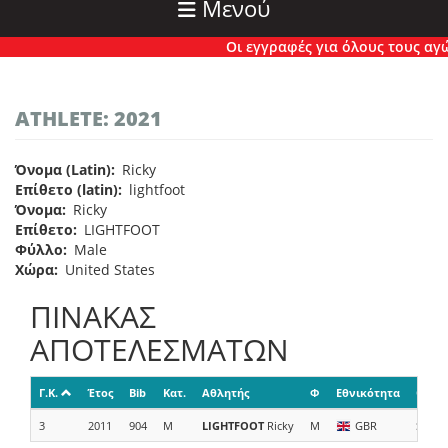
Μενού
Οι εγγραφές για όλους τους αγώνε
ATHLETE: 2021
Όνομα (Latin)
Ricky
Επίθετο (latin)
lightfoot
Όνομα
Ricky
Επίθετο
LIGHTFOOT
Φύλλο
Male
Χώρα
United States
ΠΙΝΑΚΑΣ
ΑΠΟΤΕΛΕΣΜΑΤΩΝ
Γ.Κ.
Έτος
Bib
Κατ.
Αθλητής
Φ
Εθνικότητα
Ομάδ
3
2011
904
M
LIGHTFOOT
Ricky
M
GBR
Salo