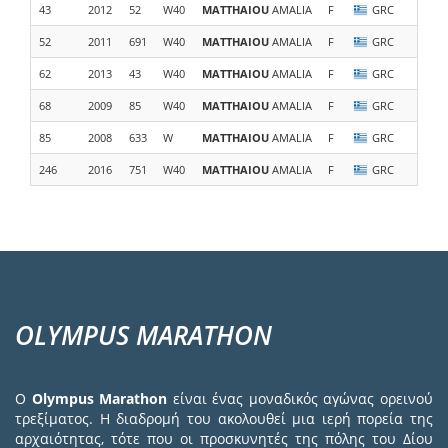
43
2012
52
W40
MATTHAIOU
AMALIA
F
GRC
Ju
52
2011
691
W40
MATTHAIOU
AMALIA
F
GRC
Pa
62
2013
43
W40
MATTHAIOU
AMALIA
F
GRC
Fi
68
2009
85
W40
MATTHAIOU
AMALIA
F
GRC
Tr
85
2008
633
W
MATTHAIOU
AMALIA
F
GRC
Ru
246
2016
751
W40
MATTHAIOU
AMALIA
F
GRC
SK
OLYMPUS MARATHON
Ο
Olympus Marathon
είναι ένας μοναδικός αγώνας ορεινού
τρεξίματος. Η διαδρομή του ακολουθεί μια ιερή πορεία της
αρχαιότητας, τότε που οι προσκυνητές της πόλης του Δίου