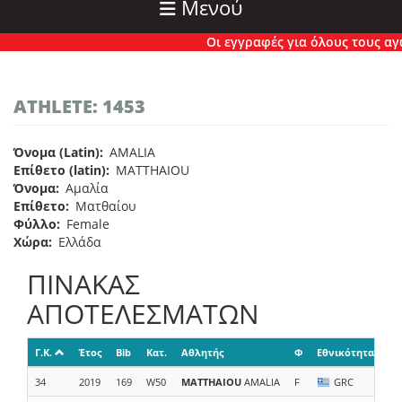
Μενού
Οι εγγραφές για όλους τους αγών
ATHLETE: 1453
Όνομα (Latin)
AMALIA
Επίθετο (latin)
MATTHAIOU
Όνομα
Αμαλία
Επίθετο
Ματθαίου
Φύλλο
Female
Χώρα
Ελλάδα
ΠΙΝΑΚΑΣ
ΑΠΟΤΕΛΕΣΜΑΤΩΝ
Γ.Κ.
Έτος
Bib
Κατ.
Αθλητής
Φ
Εθνικότητα
Ομ
34
2019
169
W50
MATTHAIOU
AMALIA
F
GRC