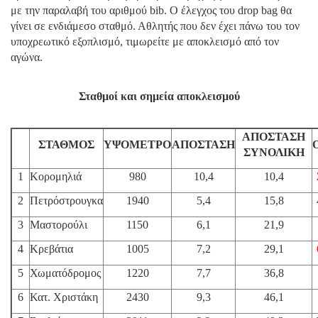
με την παραλαβή του αριθμού bib. Ο έλεγχος του drop bag θα
γίνει σε ενδιάμεσο σταθμό. Αθλητής που δεν έχει πάνω του τον
υποχρεωτικό εξοπλισμό, τιμωρείτε με αποκλεισμό από τον
αγώνα.
Σταθμοί και σημεία αποκλεισμού
ΑΠΟΣΤΑΣΗ
ΣΤΑΘΜΟΣ
ΥΨΟΜΕΤΡΟ
ΑΠΟΣΤΑΣΗ
ΣΥΝΟΛΙΚΗ
1
Κορομηλιά
980
10,4
10,4
2
Πετρόστρουγκα
1940
5,4
15,8
3
Μαστορούλι
1150
6,1
21,9
4
Κρεβάτια
1005
7,2
29,1
5
Χωματόδρομος
1220
7,7
36,8
6
Κατ. Χριστάκη
2430
9,3
46,1