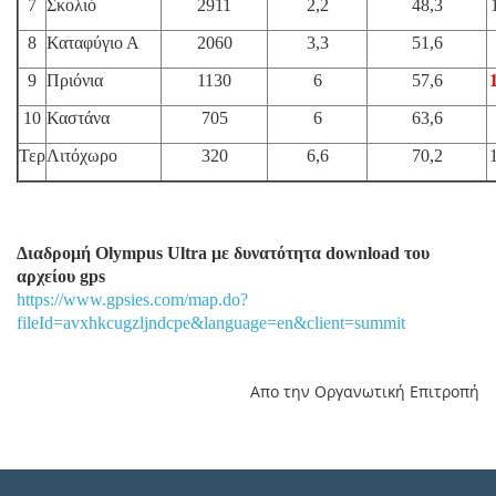
7
Σκολιό
2911
2,2
48,3
8
Καταφύγιο Α
2060
3,3
51,6
9
Πριόνια
1130
6
57,6
10
Καστάνα
705
6
63,6
Τερ
Λιτόχωρο
320
6,6
70,2
Διαδρομή Olympus
Ultra με δυνατότητα download
του
αρχείου gps
https://www.gpsies.com/map.do?
fileId=avxhkcugzljndcpe&language=en&client=summit
Απο την Οργανωτική Επιτροπή