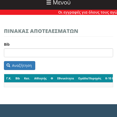
Μενού
Οι εγγραφές για όλους τους αγώνε
ΠΙΝΑΚΑΣ ΑΠΟΤΕΛΕΣΜΑΤΩΝ
Bib
Αναζήτηση
Γ.Κ.
Bib
Κατ.
Αθλητής
Φ
Εθνικότητα
Ομάδα/Χορηγός
K-10 Ko