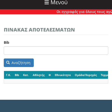
Μενού
Οι εγγραφές για όλους τους αγώνε
ΠΙΝΑΚΑΣ ΑΠΟΤΕΛΕΣΜΑΤΩΝ
Bib
Αναζήτηση
Γ.Κ.
Bib
Κατ.
Αθλητής
Φ
Εθνικότητα
Ομάδα/Χορηγός
Τερματι