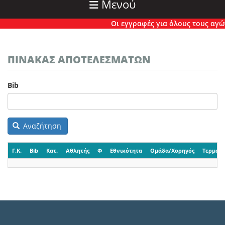
Μενού
Οι εγγραφές για όλους τους αγώνε
ΠΙΝΑΚΑΣ ΑΠΟΤΕΛΕΣΜΑΤΩΝ
Bib
Αναζήτηση
Γ.Κ.
Bib
Κατ.
Αθλητής
Φ
Εθνικότητα
Ομάδα/Χορηγός
Τερματι