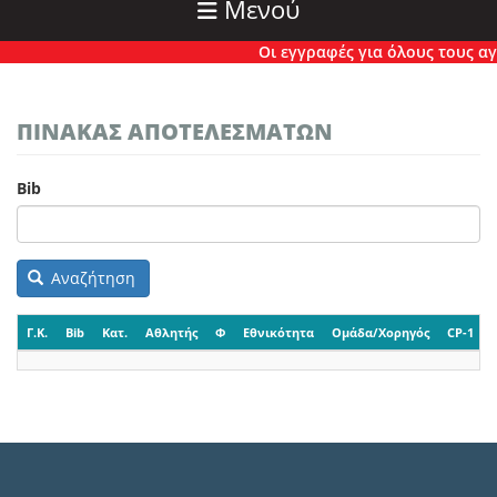
Μενού
Οι εγγραφές για όλους τους αγών
ΠΙΝΑΚΑΣ ΑΠΟΤΕΛΕΣΜΑΤΩΝ
Bib
Αναζήτηση
Γ.Κ.
Bib
Κατ.
Αθλητής
Φ
Εθνικότητα
Ομάδα/Χορηγός
CP-1