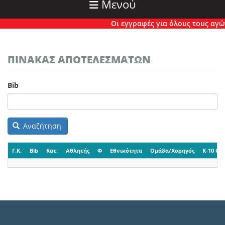
Μενού
Οι εγγραφές για όλους τους αγώνε
ΠΙΝΑΚΑΣ ΑΠΟΤΕΛΕΣΜΑΤΩΝ
Bib
Αναζήτηση
Γ.Κ.
Bib
Κατ.
Αθλητής
Φ
Εθνικότητα
Ομάδα/Χορηγός
K-10 CP-