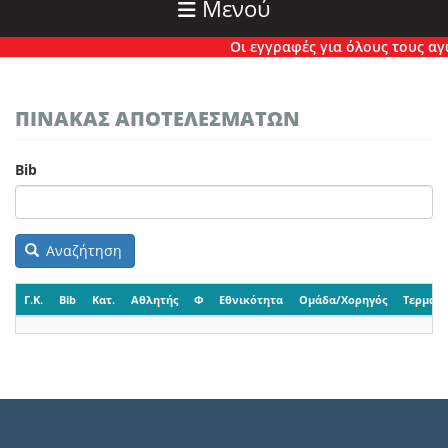
Μενού
Οι εγγραφές για όλους τους αγών
ΠΙΝΑΚΑΣ ΑΠΟΤΕΛΕΣΜΑΤΩΝ
Bib
Αναζήτηση
Γ.Κ.
Bib
Κατ.
Αθλητής
Φ
Εθνικότητα
Ομάδα/Χορηγός
Τερματι