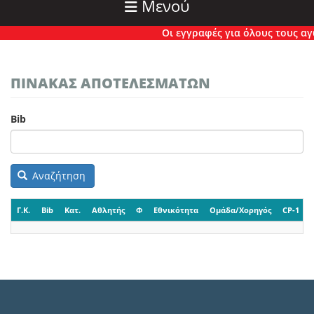
Μενού
Οι εγγραφές για όλους τους αγών
ΠΙΝΑΚΑΣ ΑΠΟΤΕΛΕΣΜΑΤΩΝ
Bib
Αναζήτηση
Γ.Κ.
Bib
Κατ.
Αθλητής
Φ
Εθνικότητα
Ομάδα/Χορηγός
CP-1