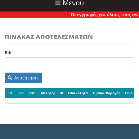
Μενού
Οι εγγραφές για όλους τους αγών
ΠΙΝΑΚΑΣ ΑΠΟΤΕΛΕΣΜΑΤΩΝ
Bib
Αναζήτηση
Γ.Κ.
Bib
Κατ.
Αθλητής
Φ
Εθνικότητα
Ομάδα/Χορηγός
CP-1