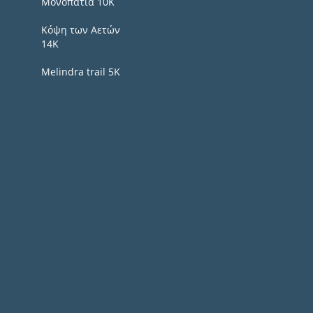
Μονοπάτια 10Κ
Κόψη των Αετών
14Κ
Melindra trail 5Κ