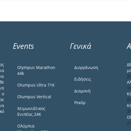
Events
Γενικά
Α
ας
Δ
Olympus Marathon
Διοργάνωση
ια
μ
44k
οι
2
Ειδήσεις
θε
Α
Olumpus Ultra 71K
να
1
Διαμονή
 ο
Κ
Olumpus Vertical
σε
0
Ρεκόρ
να
Κ
Χειμωνιάτικος
κό
2
Ενιπέας 24Κ
O
2
Ολύμπια