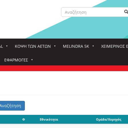
Αναζήτηση
Α
Search
AL
ΚΌΨΗ ΤΩΝ ΑΕΤΏΝ
MELINDRA 5K
ΧΕΙΜΕΡΙΝΟΣ 
ΕΦΑΡΜΟΓΈΣ
Αναζήτηση
Φ
Εθνικότητα
Ομάδα/Χορηγός