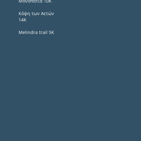
Μονοπάτια 10Κ
Κόψη των Αετών
14Κ
Melindra trail 5Κ