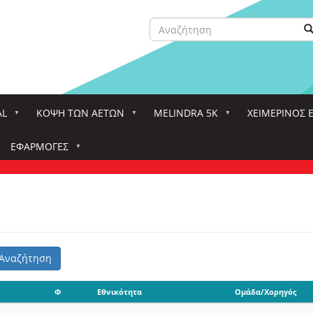
Αναζήτηση
Α
Search
AL
ΚΌΨΗ ΤΩΝ ΑΕΤΏΝ
MELINDRA 5K
ΧΕΙΜΕΡΙΝΟΣ 
ΕΦΑΡΜΟΓΈΣ
Αναζήτηση
Φ
Εθνικότητα
Ομάδα/Χορηγός