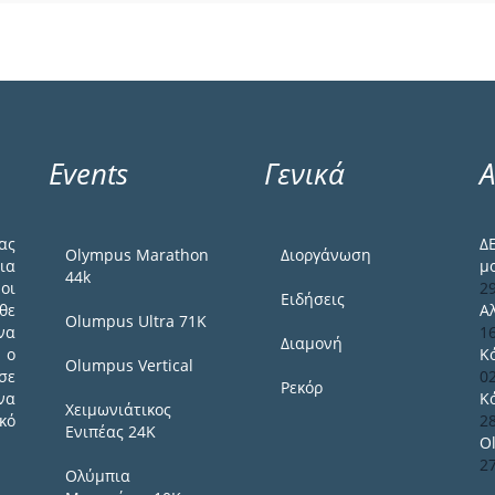
Events
Γενικά
Α
ας
Δ
Olympus Marathon
Διοργάνωση
ια
μ
44k
οι
2
Ειδήσεις
θε
Α
Olumpus Ultra 71K
να
1
Διαμονή
 ο
Κ
Olumpus Vertical
σε
0
Ρεκόρ
να
Κ
Χειμωνιάτικος
κό
2
Ενιπέας 24Κ
O
2
Ολύμπια