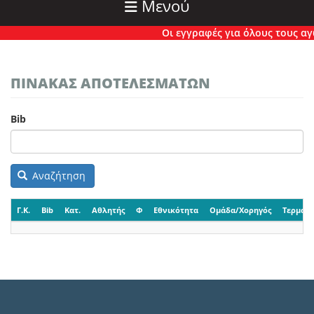
Μενού
Οι εγγραφές για όλους τους αγών
ΠΙΝΑΚΑΣ ΑΠΟΤΕΛΕΣΜΑΤΩΝ
Bib
Αναζήτηση
Γ.Κ.
Bib
Κατ.
Αθλητής
Φ
Εθνικότητα
Ομάδα/Χορηγός
Τερματι