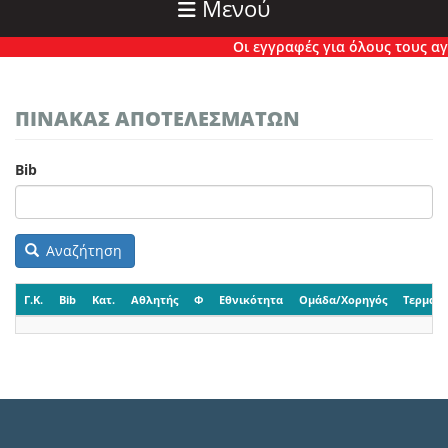
Μενού
Οι εγγραφές για όλους τους αγών
ΠΙΝΑΚΑΣ ΑΠΟΤΕΛΕΣΜΑΤΩΝ
Bib
Αναζήτηση
Γ.Κ.
Bib
Κατ.
Αθλητής
Φ
Εθνικότητα
Ομάδα/Χορηγός
Τερματι