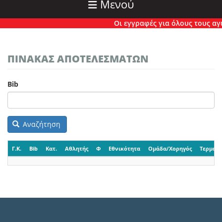
Μενού
Οι εγγραφές για όλους τους αγών
ΠΙΝΑΚΑΣ ΑΠΟΤΕΛΕΣΜΑΤΩΝ
Bib
Αναζήτηση
Γ.Κ.
Bib
Κατ.
Αθλητής
Φ
Εθνικότητα
Ομάδα/Χορηγός
Τερματι